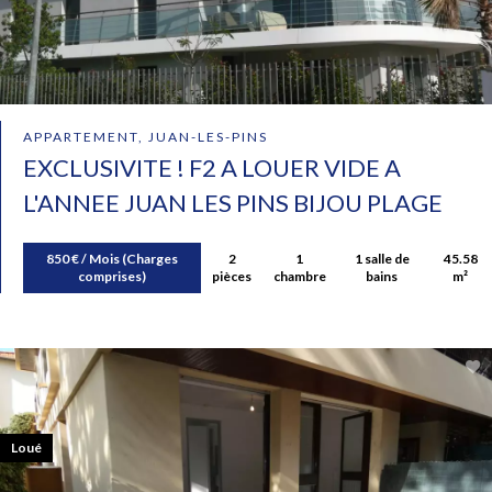
APPARTEMENT, JUAN-LES-PINS
EXCLUSIVITE ! F2 A LOUER VIDE A
L'ANNEE JUAN LES PINS BIJOU PLAGE
850 € / Mois (Charges
2
1
1 salle de
45.58
comprises)
pièces
chambre
bains
m²
Loué