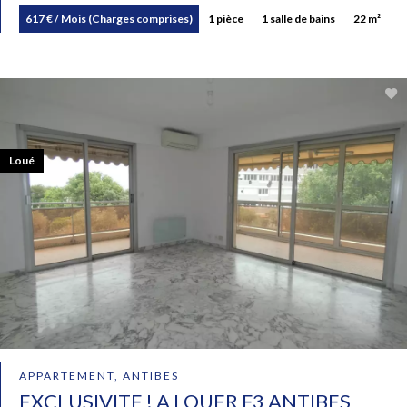
617 € / Mois (Charges comprises)
1 pièce
1 salle de bains
22 m²
Loué
APPARTEMENT, ANTIBES
EXCLUSIVITE ! A LOUER F3 ANTIBES