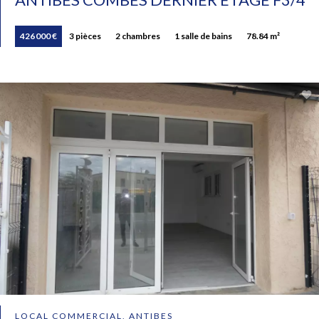
426 000 €
3 pièces
2 chambres
1 salle de bains
78.84 m²
LOCAL COMMERCIAL, ANTIBES