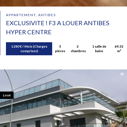
APPARTEMENT, ANTIBES
EXCLUSIVITE ! F3 A LOUER ANTIBES
HYPER CENTRE
1 280 € / Mois (Charges
3
2
1 salle de
69.32
comprises)
pièces
chambres
bains
m²
Loué