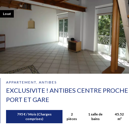
Loué
APPARTEMENT, ANTIBES
EXCLUSIVITE ! ANTIBES CENTRE PROCHE
PORT ET GARE
795 € / Mois (Charges
2
1 salle de
45.52
comprises)
pièces
bains
m²