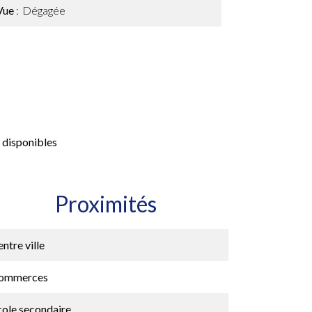
Vue
Dégagée
 disponibles
Proximités
ntre ville
ommerces
cole secondaire