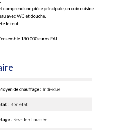
.
et comprend une pièce principale, un coin cuisine
'eau avec WC et douche.
e le tout.
 l'ensemble 180 000 euros FAI
ire
Moyen de chauffage
Individuel
État
Bon état
Étage
Rez-de-chaussée