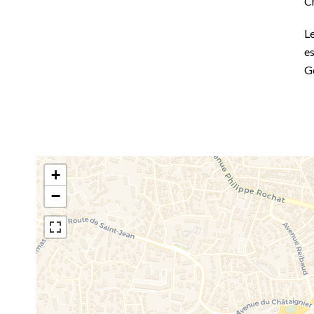
C
Le
es
G
+
−