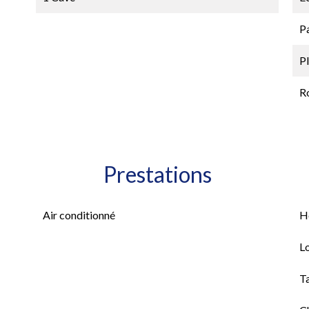
P
P
Ro
Prestations
Air conditionné
H
L
T