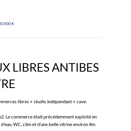
80 000 €
 LIBRES ANTIBES
TRE
ces libres + studio indépendant + cave.
0m2. Le commerce était précédemment exploité en
t d'eau, WC, clim et d’une belle vitrine environ 4m