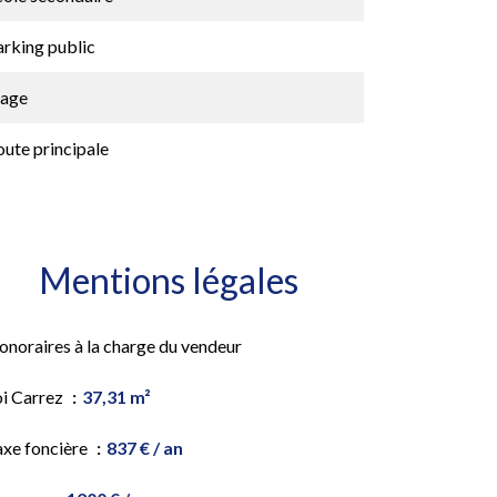
arking public
lage
ute principale
Mentions légales
onoraires à la charge du vendeur
oi Carrez
37,31 m²
axe foncière
837 € / an