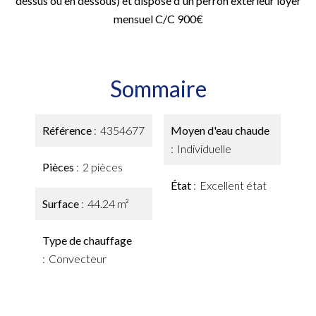
dessus ou en dessous) et dispose d'un perron extérieur loyer
mensuel C/C 900€
Sommaire
Référence
4354677
Moyen d'eau chaude
Individuelle
Pièces
2 pièces
État
Excellent état
Surface
44.24 m²
Type de chauffage
Convecteur