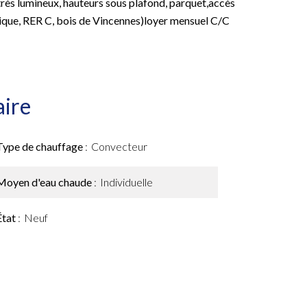
très lumineux, hauteurs sous plafond, parquet,accès
que, RER C, bois de Vincennes)loyer mensuel C/C
ire
Type de chauffage
Convecteur
Moyen d'eau chaude
Individuelle
État
Neuf