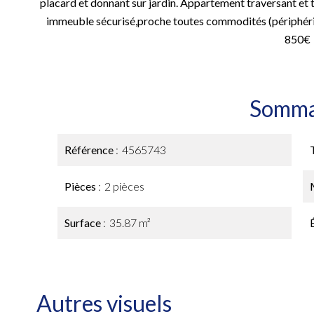
placard et donnant sur jardin. Appartement traversant et 
immeuble sécurisé,proche toutes commodités (périphéri
850€
Somma
Référence
4565743
Pièces
2 pièces
Surface
35.87 m²
Autres visuels