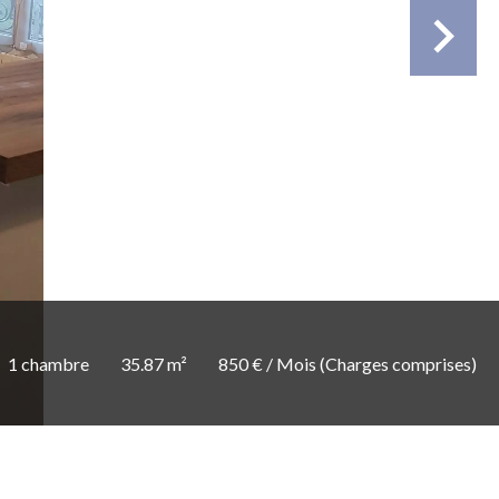
1 chambre
35.87 m²
850 € / Mois (Charges comprises)