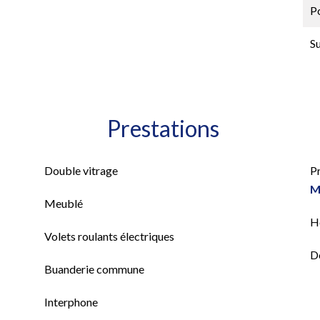
P
S
Prestations
Double vitrage
P
M
Meublé
H
Volets roulants électriques
D
Buanderie commune
Interphone