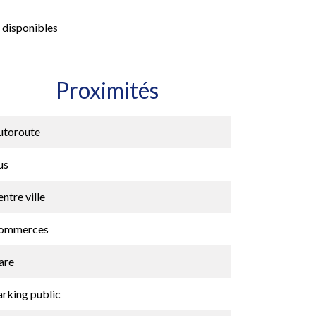
 disponibles
Proximités
utoroute
us
ntre ville
ommerces
are
arking public